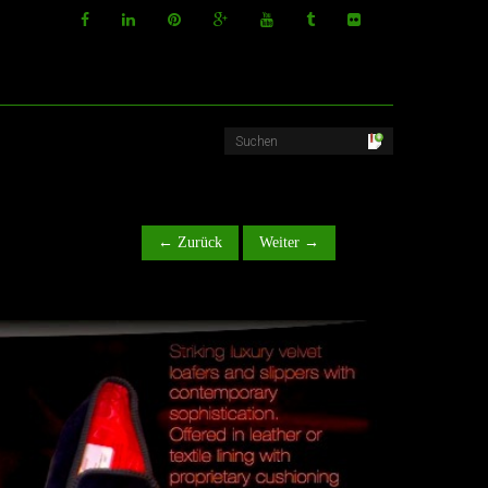
← Zurück
Weiter →