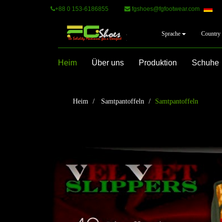
+88 0 153-6186855
fgshoes@fgfootwear.com
Sprache
Country
Heim
Über uns
Produktion
Schuhe
Heim
Samtpantoffeln
Samtpantoffeln