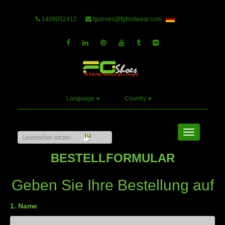
1408052412
fgshoes@fgfootwear.com
Language
Country
Toggle
navigation
BESTELLFORMULAR
Geben Sie Ihre Bestellung auf
1. Name