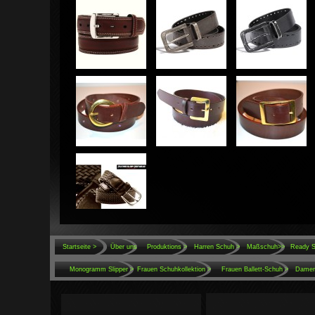
Startseite >
Über uns
Produktions
>
Harren Schuh >
Maßschuh>>
Ready S
Monogramm Slipper >
Frauen Schuhkollektion >
Frauen Ballett-Schuh >
Damen 