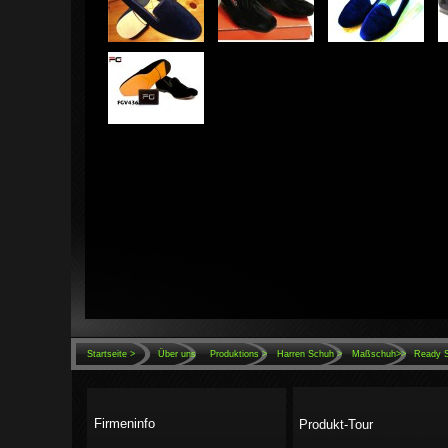
Startseite >
Über uns
Produktions
>
Harren Schuh >
Maßschuh>>
Ready 
Firmeninfo
Produkt-Tour