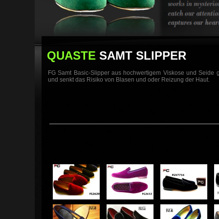
QUASTE
SAMT SLIPPER
FG Samt Basic-Slipper aus hochwertigem Viskose und Seide ge
und senkt das Risiko von Blasen und oder Reizung der Haut.